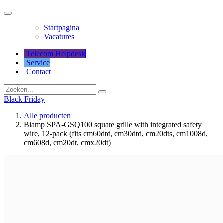
Startpagina
Vacatures
Telecom Helpdesk
Service
Co​​​​​​ntact
Black Friday
Alle producten
Biamp SPA-GSQ100 square grille with integrated safety
wire, 12-pack (fits cm60dtd, cm30dtd, cm20dts, cm1008d,
cm608d, cm20dt, cmx20dt)