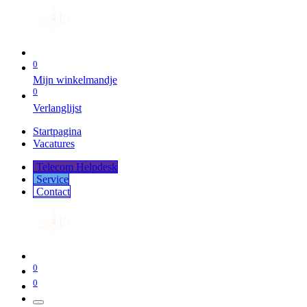
0
Mijn winkelmandje
0
Verlanglijst
Startpagina
Vacatures
Telecom Helpdesk
Service
Co​​​​​​ntact
0
0