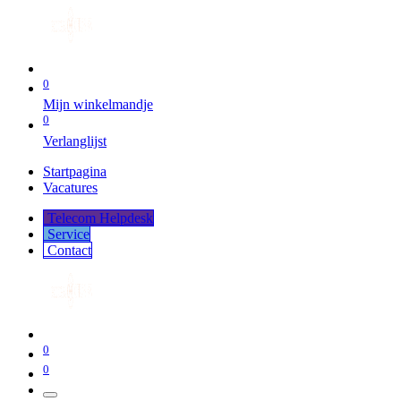
0
Mijn winkelmandje
0
Verlanglijst
Startpagina
Vacatures
Telecom Helpdesk
Service
Co​​​​​​ntact
0
0