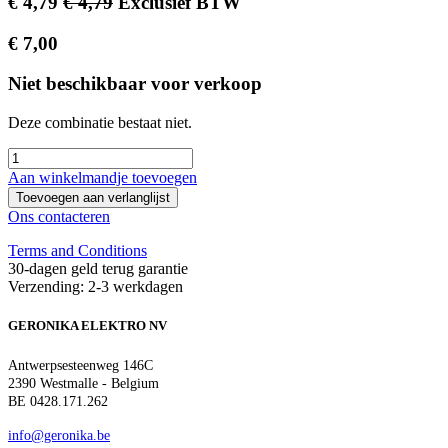
€
4,79
€
4,79
Exclusief BTW
€
7,00
Niet beschikbaar voor verkoop
Deze combinatie bestaat niet.
Aan winkelmandje toevoegen
Toevoegen aan verlanglijst
Ons contacteren
Terms and Conditions
30-dagen geld terug garantie
Verzending: 2-3 werkdagen
GERONIKA ELEKTRO NV
Antwerpsesteenweg 146C
2390 Westmalle - Belgium
BE 0428.171.262
info@geronika.be