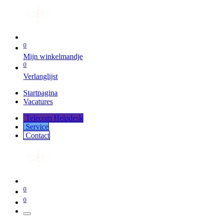
0
Mijn winkelmandje
0
Verlanglijst
Startpagina
Vacatures
Telecom Helpdesk
Service
Co​​​​​​ntact
0
0