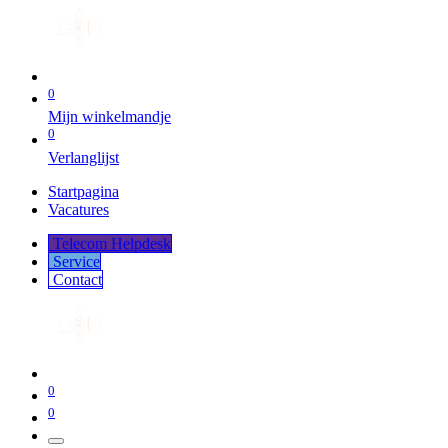
0
Mijn winkelmandje
0
Verlanglijst
Startpagina
Vacatures
Telecom Helpdesk
Service
Co​​​​​​ntact
0
0