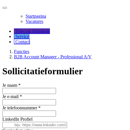
Startpagina
Vacatures
Telecom Helpdesk
Service
Co​​​​​​ntact
Functies
B2B Account Manager - Professional A/V
Sollicitatieformulier
Je naam
*
Je e-mail
*
Je telefoonnummer
*
LinkedIn Profiel