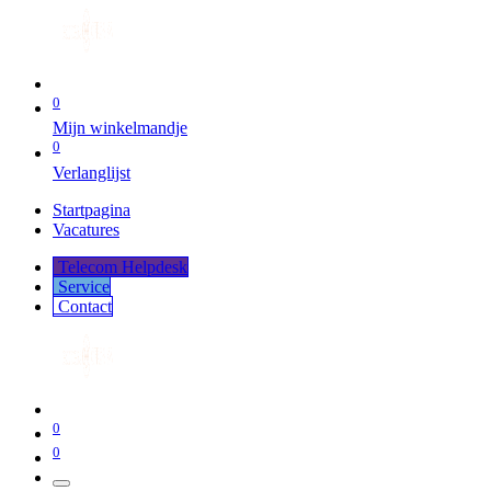
0
Mijn winkelmandje
0
Verlanglijst
Startpagina
Vacatures
Telecom Helpdesk
Service
Co​​​​​​ntact
0
0