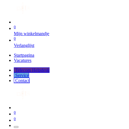
0
Mijn winkelmandje
0
Verlanglijst
Startpagina
Vacatures
Telecom Helpdesk
Service
Co​​​​​​ntact
0
0