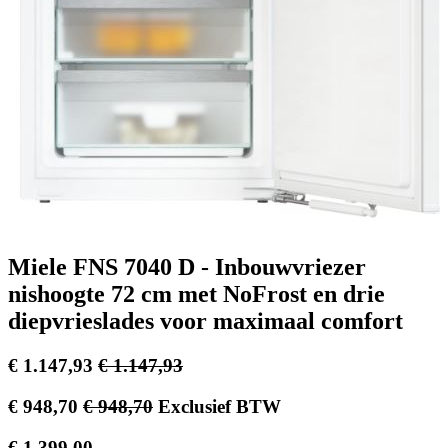
Miele FNS 7040 D - Inbouwvriezer
nishoogte 72 cm met NoFrost en drie
diepvrieslades voor maximaal comfort
€
1.147,93
€
1.147,93
€
948,70
€
948,70
Exclusief BTW
€
1.399,00