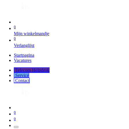
0
Mijn winkelmandje
0
Verlanglijst
Startpagina
Vacatures
Telecom Helpdesk
Service
Co​​​​​​ntact
0
0