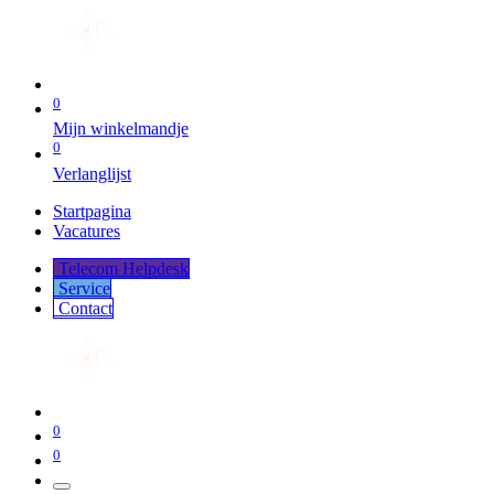
0
Mijn winkelmandje
0
Verlanglijst
Startpagina
Vacatures
Telecom Helpdesk
Service
Co​​​​​​ntact
0
0