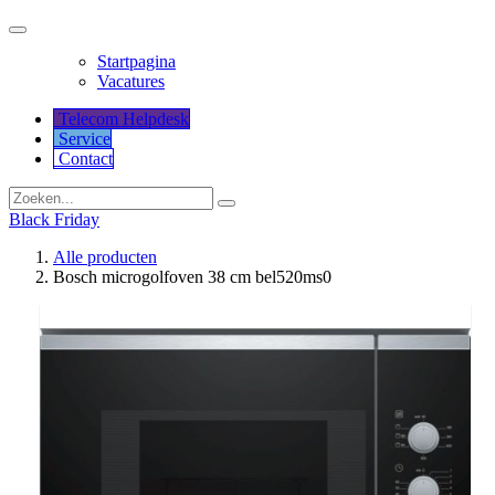
Startpagina
Vacatures
Telecom Helpdesk
Service
Co​​​​​​ntact
Black Friday
Alle producten
Bosch microgolfoven 38 cm bel520ms0