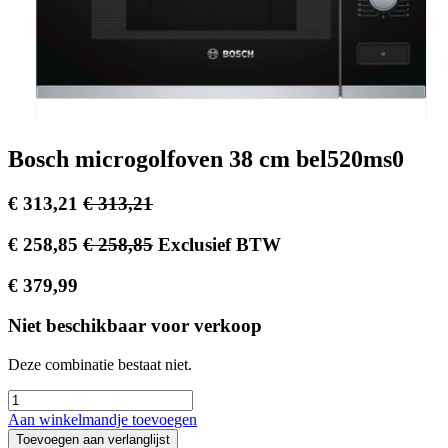
Bosch microgolfoven 38 cm bel520ms0
€
313,21
€
313,21
€
258,85
€
258,85
Exclusief BTW
€
379,99
Niet beschikbaar voor verkoop
Deze combinatie bestaat niet.
Aan winkelmandje toevoegen
Toevoegen aan verlanglijst