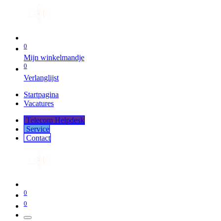
0
Mijn winkelmandje
0
Verlanglijst
Startpagina
Vacatures
Telecom Helpdesk
Service
Co​​​​​​ntact
0
0