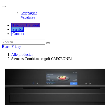
Startpagina
Vacatures
Telecom Helpdesk
Service
Co​​​​​​ntact
Black Friday
Alle producten
Siemens Combi-microgolf CM978GNB1