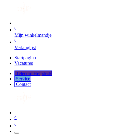
0
Mijn winkelmandje
0
Verlanglijst
Startpagina
Vacatures
Telecom Helpdesk
Service
Co​​​​​​ntact
0
0