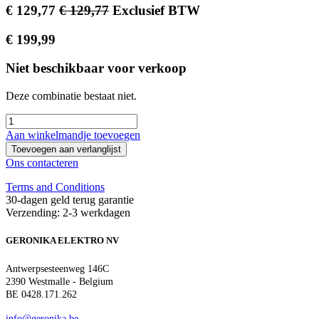
€
129,77
€
129,77
Exclusief BTW
€
199,99
Niet beschikbaar voor verkoop
Deze combinatie bestaat niet.
Aan winkelmandje toevoegen
Toevoegen aan verlanglijst
Ons contacteren
Terms and Conditions
30-dagen geld terug garantie
Verzending: 2-3 werkdagen
GERONIKA ELEKTRO NV
Antwerpsesteenweg 146C
2390 Westmalle - Belgium
BE 0428.171.262
info@geronika.be