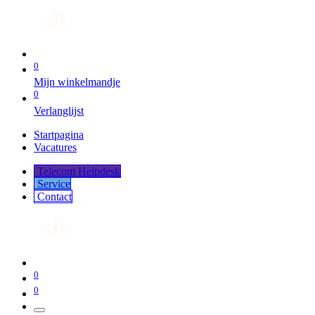
0
Mijn winkelmandje
0
Verlanglijst
Startpagina
Vacatures
Telecom Helpdesk
Service
Co​​​​​​ntact
0
0