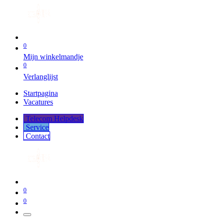
0
Mijn winkelmandje
0
Verlanglijst
Startpagina
Vacatures
Telecom Helpdesk
Service
Co​​​​​​ntact
0
0