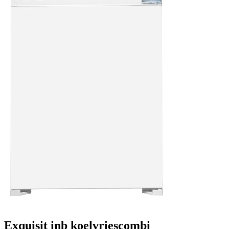
Exquisit inb koelvriescombi