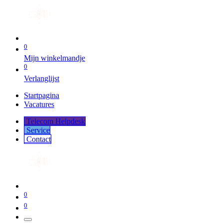
0
Mijn winkelmandje
0
Verlanglijst
Startpagina
Vacatures
Telecom Helpdesk
Service
Co​​​​​​ntact
0
0