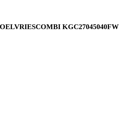
IT KOELVRIESCOMBI KGC27045040FW