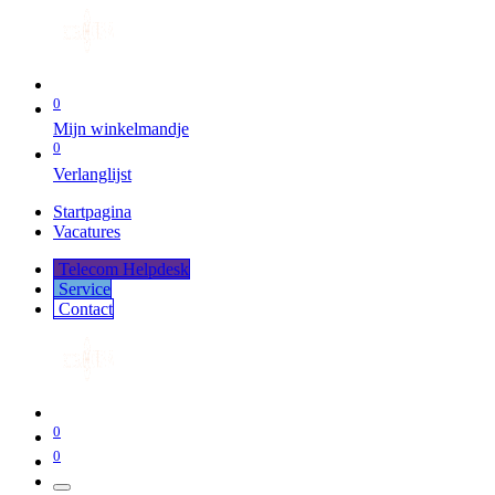
0
Mijn winkelmandje
0
Verlanglijst
Startpagina
Vacatures
Telecom Helpdesk
Service
Co​​​​​​ntact
0
0