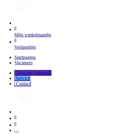
0
Mijn winkelmandje
0
Verlanglijst
Startpagina
Vacatures
Telecom Helpdesk
Service
Co​​​​​​ntact
0
0