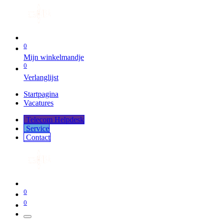
0
Mijn winkelmandje
0
Verlanglijst
Startpagina
Vacatures
Telecom Helpdesk
Service
Co​​​​​​ntact
0
0