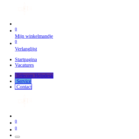
0
Mijn winkelmandje
0
Verlanglijst
Startpagina
Vacatures
Telecom Helpdesk
Service
Co​​​​​​ntact
0
0