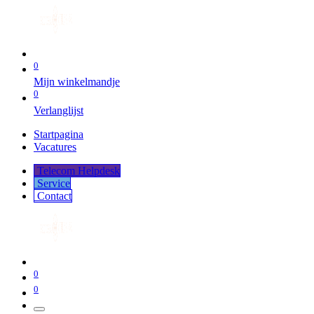
0
Mijn winkelmandje
0
Verlanglijst
Startpagina
Vacatures
Telecom Helpdesk
Service
Co​​​​​​ntact
0
0