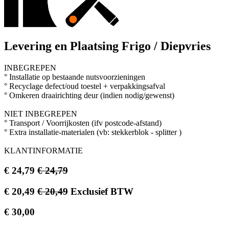
Levering en Plaatsing Frigo / Diepvries
INBEGREPEN
° Installatie op bestaande nutsvoorzieningen
° Recyclage defect/oud toestel + verpakkingsafval
° Omkeren draairichting deur (indien nodig/gewenst)
NIET INBEGREPEN
° Transport / Voorrijkosten (ifv postcode-afstand)
° Extra installatie-materialen (vb: stekkerblok - splitter )
KLANTINFORMATIE
€
24,79
€
24,79
€
20,49
€
20,49
Exclusief BTW
€
30,00