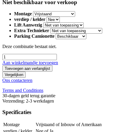
Niet beschikbaar voor verkoop
Montage
verdiep / kelder
Lift Aanwezig
Extra Technieker
Parking Camionette
Deze combinatie bestaat niet.
Aan winkelmandje toevoegen
Toevoegen aan verlanglijst
Vergelijken
Ons contacteren
Terms and Conditions
30-dagen geld terug garantie
Verzending: 2-3 werkdagen
Specificaties
Montage
Vrijstaand
of
Inbouw
of
Amerikaan
verdiep / kelder
Nee
of
Ja