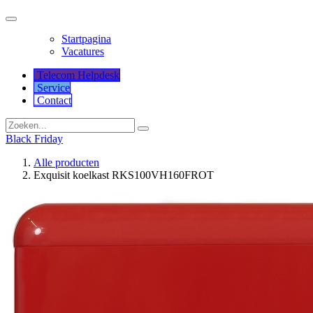
Startpagina
Vacatures
Telecom Helpdesk
Service
Co​​​​​​ntact
Black Friday
Alle producten
Exquisit koelkast RKS100VH160FROT