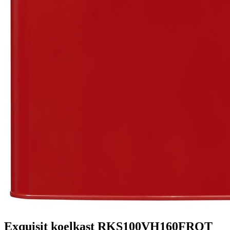
Exquisit koelkast RKS100VH160FROT