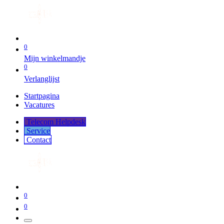
0
Mijn winkelmandje
0
Verlanglijst
Startpagina
Vacatures
Telecom Helpdesk
Service
Co​​​​​​ntact
0
0