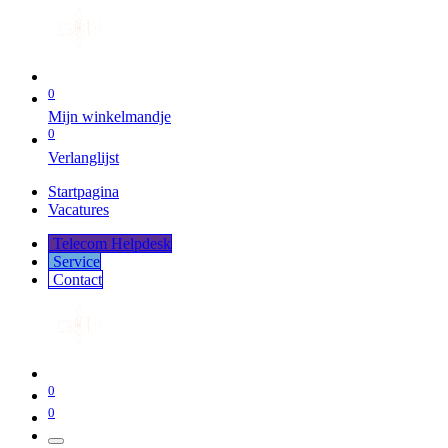
0
Mijn winkelmandje
0
Verlanglijst
Startpagina
Vacatures
Telecom Helpdesk
Service
Co​​​​​​ntact
0
0