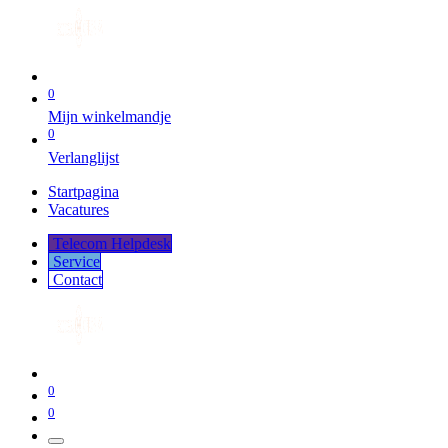
0
Mijn winkelmandje
0
Verlanglijst
Startpagina
Vacatures
Telecom Helpdesk
Service
Co​​​​​​ntact
0
0