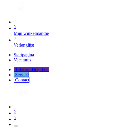
0
Mijn winkelmandje
0
Verlanglijst
Startpagina
Vacatures
Telecom Helpdesk
Service
Co​​​​​​ntact
0
0